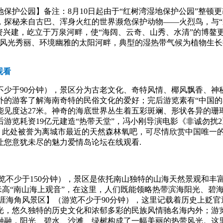
护公园】备注：8月10日起由于“红树湾湿地保护公园”整顿更改
，探秘来自古巴、浑身火红的世界濒危保护动物——火烈鸟，与“
施资兴建，屹立于万泉河畔，使“海阔、云奇、山秀、水清”的博鳌
在风光秀丽、环境幽雅的太阳河畔，典型的湿热带气候为植物生
。
观看
少于90分钟），景区分为古老文化、奇特风情、椰风飘香、神
的游客了解海南奇特的民俗文化的爱好；完后游览素有“中国的马
能见度达27米。神奇的海底世界丛生着五彩斑斓、形状各异的珊
游览耗资19亿元建造“热带天堂”，冯小刚导演电影《非诚勿扰
海。此处被誉为离城市最近的天然森林氧吧，可尽情欣赏中国唯一
让您意犹未尽的魅力爱情岛论坛在线观看.
览不少于150分钟），景区是依托南山独特的山海天然景观和丰
8米高“南山海上观音”，在这里，人们既能领略热带滨海阳光、
涯海角风景区】（游览不少于90分钟），这里记载着历史上贬
，悠久独特的历史文化和浓郁多彩的民族风情驰名海内外；游览
融，阳光、碧水、沙滩、绿树构成了一幅美丽的热带风光。这里四