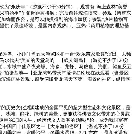
为“永庆寺”（游览不少于30分钟），观赏有“海上森林”美誉
呆萌始祖”羊驼近距离接触；完后前往琼海博鳌，参观【博鳌东
更加绚丽多姿，是可以触摸得到的海市蜃楼；参观“热带植物百
长提供了最佳环境，是国内参观热带、亚热带药用植物的理想基
秘傩蛊、小锤叮当五大游览区和一台“欢乐苗家歌舞”演出，以独
尔代夫”美誉的天堂岛屿—【蜈支洲岛】（游览不少于120分
瑚，水域中盛产夜光螺、海参、龙虾、马鲛鱼、海胆、鲳鱼及五
2》拍摄基地—【亚龙湾热带天堂爱情岛论坛在线观看（含景区
的滨海雨林景观，感受俯瞰亚龙湾天下第一海景的神奇，纵情享
富的历史文化渊源建成的全国罕见的超大型生态和文化景区，是
碧海、沙滩、鲜花、绿树的美景，更能获得佛教文化带来的心灵慰
官逆臣的悲剧人生，经历代文人墨客的题咏描绘，成为我国富有
中国四十佳景区之一【大东海旅游区】（游览不少于120分
季如春，水暖沙平，冬季水温18－22℃左右 ，是冬泳避寒